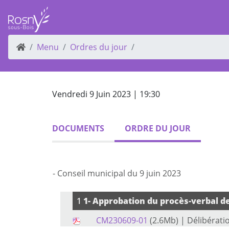
Menu
Ordres du jour
Vendredi 9 Juin 2023 | 19:30
DOCUMENTS
ORDRE DU JOUR
- Conseil municipal du 9 juin 2023
1
1- Approbation du procès-verbal de
CM230609-01
(2.6Mb)
| Délibérati