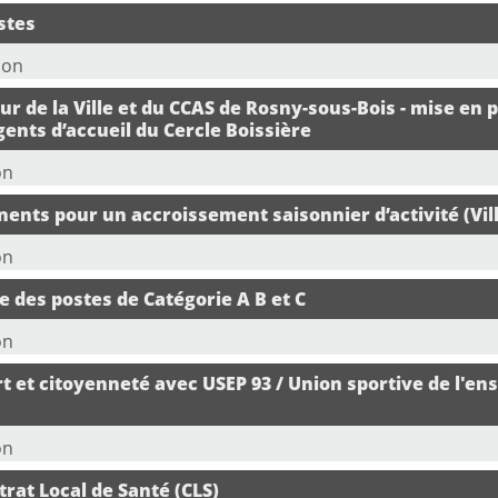
stes
ion
ur de la Ville et du CCAS de Rosny-sous-Bois - mise en p
gents d’accueil du Cercle Boissière
on
ents pour un accroissement saisonnier d’activité (Vil
on
e des postes de Catégorie A B et C
on
rt et citoyenneté avec USEP 93 / Union sportive de l'e
on
rat Local de Santé (CLS)