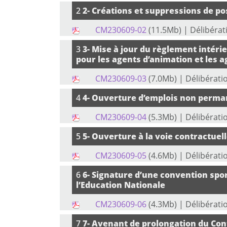
2
2- Créations et suppressions de po
CM230609-02
(11.5Mb)
| Délibérat
3
3- Mise à jour du règlement intérie
pour les agents d’animation et les a
CM230609-03
(7.0Mb)
| Délibérati
4
4- Ouverture d’emplois non perman
CM230609-04
(5.3Mb)
| Délibérati
5
5- Ouverture à la voie contractuell
CM230609-05
(4.6Mb)
| Délibérati
6
6- Signature d’une convention spo
l’Education Nationale
CM230609-06
(4.3Mb)
| Délibérati
7
7- Avenant de prolongation du Cont